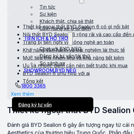
Tin tức
Sự kiện
Khách thật, chia sẻ thật
Thiết kế ngoại thất BYD Sealion 6 có gì nổi bật
Cẩm nang xe ô tô điện
Nội thất BYD Sealion 6 rộng rãi và cao cấp đến
TIỆN ÍCH & HỖ TRỢ
Trang bị tiện nghi và công nghệ an toàn
Chat với BYD NEG
Khả năng vận hành và trải nghiệm lái thực tế
Đăng ký tư vấn/lái thử
Mức tiêu thụ nhiên liệu và khả năng tiết kiệm
So sánh xe
Ưu và nhược điểm cần nên biết trước khi mua
SHOWROOM BYD NEG
BYD Sealion 6 phù hợp với ai
Tổng kết
1800 3365
Xem thêm
Đăng ký tư vấn
Thiết kế ngoại thất BYD Sealion 
Đánh giá BYD Sealion 6 gây ấn tượng ngay từ cái nhì
Aesthetics của thương hiệu Trung Quốc. Phần đầu x