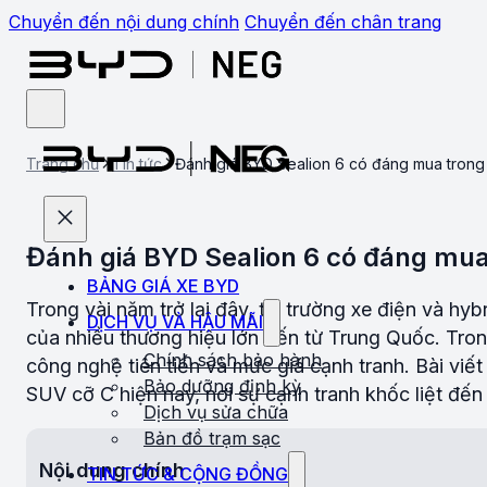
Chuyển đến nội dung chính
Chuyển đến chân trang
Trang chủ
Tin tức
Đánh giá BYD Sealion 6 có đáng mua tron
Đánh giá BYD Sealion 6 có đáng mu
BẢNG GIÁ XE BYD
Trong vài năm trở lại đây, thị trường xe điện và h
DỊCH VỤ VÀ HẬU MÃI
của nhiều thương hiệu lớn đến từ Trung Quốc. Trong
Chính sách bảo hành
công nghệ tiên tiến và mức giá cạnh tranh. Bài viế
Bảo dưỡng định kỳ
SUV cỡ C hiện nay, nơi sự cạnh tranh khốc liệt đ
Dịch vụ sửa chữa
Bản đồ trạm sạc
Nội dung chính
TIN TỨC & CỘNG ĐỒNG