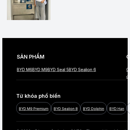
SẢN PHẨM
C
BYD M6
BYD M9
BYD Seal 5
BYD Sealion 6
C
c
Từ khóa phổ biến
BYD M9 Premium
BYD Sealion 8
BYD Dolphin
BYD Han