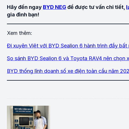
Hãy đến ngay
BYD NEG
để được tư vấn chi tiết,
l
gia đình bạn!
Xem thêm:
Đi xuyên Việt với BYD Sealion 6 hành trình đầy bất
So sánh BYD Sealion 6 và Toyota RAV4 nên chọn 
BYD thống lĩnh doanh số xe điện toàn cầu năm 2025