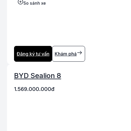
So sánh xe
Đăng ký tư vấn
Khám phá
BYD Sealion 8
1.569.000.000
đ