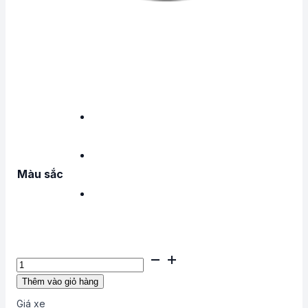
Màu sắc
BYD
Han
Thêm vào giỏ hàng
số
Giá xe