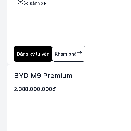
So sánh xe
Đăng ký tư vấn
Khám phá
BYD M9 Premium
2.388.000.000
đ