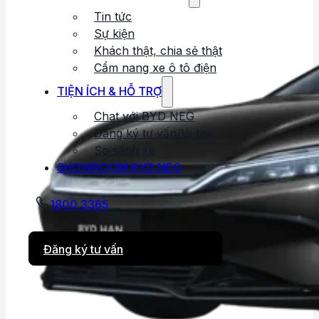
Tin tức
Sự kiện
Khách thật, chia sẻ thật
Cẩm nang xe ô tô điện
TIỆN ÍCH & HỖ TRỢ
Chat với BYD NEG
Đăng ký tư vấn/lái thử
So sánh xe
SHOWROOM BYD NEG
1800 3365
Đăng ký tư vấn