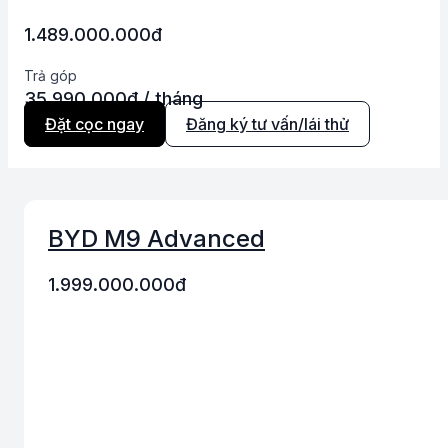
lượng
1.489.000.000
đ
Trả góp
35,990,000đ / tháng
Đặt cọc ngay
Đăng ký tư vấn/lái thử
BYD M9 Advanced
1.999.000.000
đ