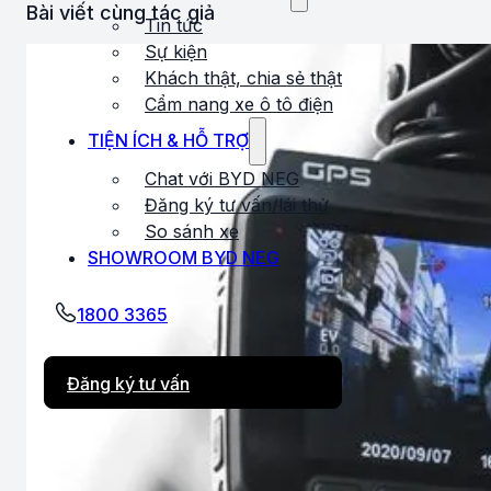
Bài viết cùng tác giả
Tin tức
Sự kiện
Khách thật, chia sẻ thật
Cẩm nang xe ô tô điện
TIỆN ÍCH & HỖ TRỢ
Chat với BYD NEG
Đăng ký tư vấn/lái thử
So sánh xe
SHOWROOM BYD NEG
1800 3365
Đăng ký tư vấn