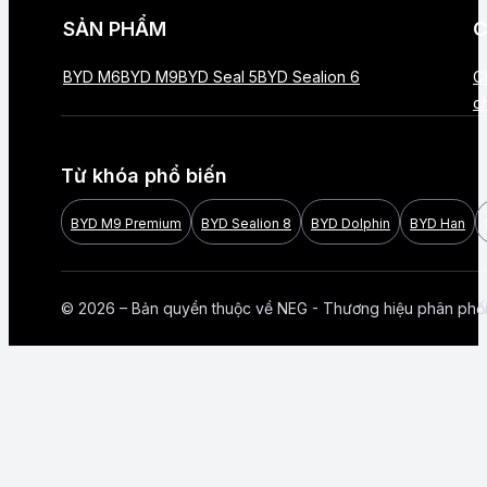
SẢN PHẨM
C
BYD M6
BYD M9
BYD Seal 5
BYD Sealion 6
C
c
Từ khóa phổ biến
BYD M9 Premium
BYD Sealion 8
BYD Dolphin
BYD Han
© 2026 – Bản quyền thuộc về NEG - Thương hiệu phân phố