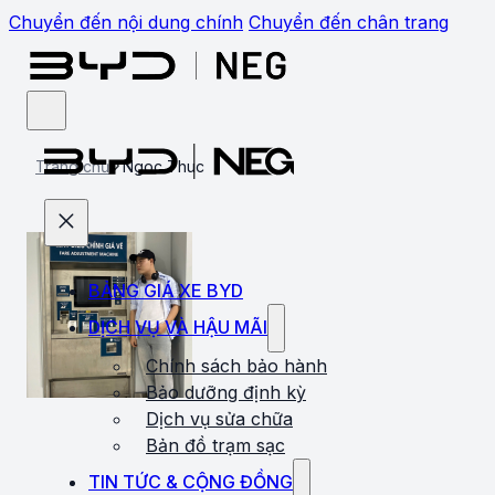
Chuyển đến nội dung chính
Chuyển đến chân trang
Trang chủ
Ngoc Thuc
BẢNG GIÁ XE BYD
DỊCH VỤ VÀ HẬU MÃI
Chính sách bảo hành
Bảo dưỡng định kỳ
Dịch vụ sửa chữa
Bản đồ trạm sạc
TIN TỨC & CỘNG ĐỒNG