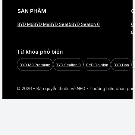
SẢN PHẨM
C
BYD M6
BYD M9
BYD Seal 5
BYD Sealion 6
C
c
Từ khóa phổ biến
BYD M9 Premium
BYD Sealion 8
BYD Dolphin
BYD Han
© 2026 – Bản quyền thuộc về NEG - Thương hiệu phân phố