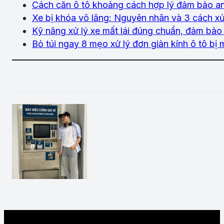
Cách căn ô tô khoảng cách hợp lý đảm bảo a
Xe bị khóa vô lăng: Nguyên nhân và 3 cách xử 
Kỹ năng xử lý xe mất lái đúng chuẩn, đảm bảo 
Bỏ túi ngay 8 mẹo xử lý đơn giản kính ô tô bị 