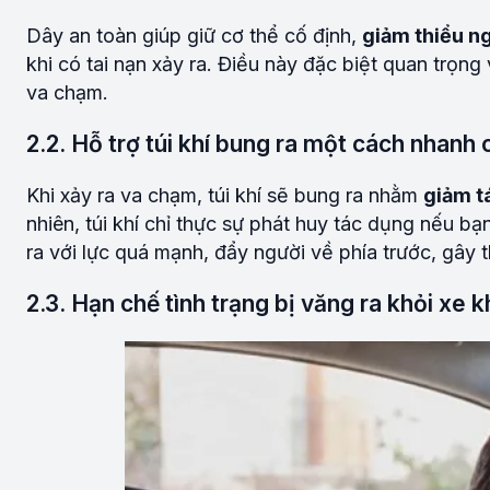
Dây an toàn giúp giữ cơ thể cố định,
giảm thiểu n
khi có tai nạn xảy ra. Điều này đặc biệt quan trọng
va chạm.
2.2. Hỗ trợ túi khí bung ra một cách nhanh
Khi xảy ra va chạm, túi khí sẽ bung ra nhằm
giảm t
nhiên, túi khí chỉ thực sự phát huy tác dụng nếu b
ra với lực quá mạnh, đẩy người về phía trước, gây 
2.3. Hạn chế tình trạng bị văng ra khỏi xe kh