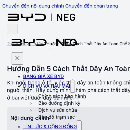
Chuyển đến nội dung chính
Chuyển đến chân trang
Trang chủ
Tin tức
Hướng Dẫn 5 Cách Thắt Dây An Toàn Ghế 
Hướng Dẫn 5 Cách Thắt Dây An Toà
BẢNG GIÁ XE BYD
Khi ngồi trong ô tô, việc thắt dây an toàn không c
DỊCH VỤ VÀ HẬU MÃI
người thân. Hãy cùng mình khám phá cách thắt dây 
Chính sách bảo hành
ở bài viết dưới đây bạn nhé.
Bảo dưỡng định kỳ
Dịch vụ sửa chữa
Bản đồ trạm sạc
Nội dung chính
TIN TỨC & CỘNG ĐỒNG