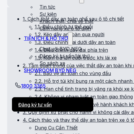
Tin tức
Sự kiện
1. Cách thắt dây an toàn ghế sau ô tô chi tiết
Khách thật, chia sẻ thật
1.1. Điều chỉnh tư thế ngồi
Cẩm nang xe ô tô điện
1.2. Kéo dây an toàn qua người
TIỆN ÍCH & HỖ TRỢ
1.3. Điều chỉnh đai dưới dây an toàn
Chat với BYD NEG
1.4. Điều chỉnh dây đai phía trên
Đăng ký tư vấn/lái thử
1.5. Kiểm tra lần cuối trước khi lái xe
So sánh xe
2. Tầm quan trọng của việc thắt dây an toàn khi 
SHOWROOM BYD NEG
2.1. Bảo vệ an toàn cho vùng đầu
2.2. Hỗ trợ túi khí bung ra một cách nhan
1800 3365
2.3. Hạn chế tình trạng bị văng ra khỏi xe k
2.4. Không vi phạm luật an toàn giao thông
2.5. Tránh va đập và bảo vệ hành khách kh
Đăng ký tư vấn
3. Quy định xử phạt cho hành vi không cài dây 
4. Cách tháo và thay thế dây an toàn trên xe ô t
Dụng Cụ Cần Thiết