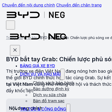
Chuyển đến nội dung chính
Chuyển đến chân trang
Trang chủ
Tin tức
BYD bắt tay Grab: Chiến lược phủ sóng xe đ
BYD bắt tay Grab: Chiến lược phủ són
BẢNG GIÁ XE BYD
Thị trường xe điện Việt Nam đang nóng hơn bao gi
DỊCH VỤ VÀ HẬU MÃI
thế giới BYD chính thức hợp tác cùng Grab. Sự kết
Chính sách bảo hành
tại Việt Nam
cũng như những cơ hội và thách thức 
Bảo dưỡng định kỳ
đầy khốc liệt.
Dịch vụ sửa chữa
Bản đồ trạm sạc
Nội dung chính
TIN TỨC & CỘNG ĐỒNG