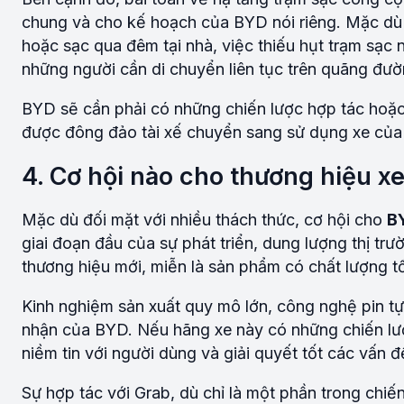
chung và cho kế hoạch của BYD nói riêng. Mặc dù x
hoặc sạc qua đêm tại nhà, việc thiếu hụt trạm sạc 
những người cần di chuyển liên tục trên quãng đườ
BYD sẽ cần phải có những chiến lược hợp tác hoặc
được đông đảo tài xế chuyển sang sử dụng xe của
4. Cơ hội nào cho thương hiệu xe
Mặc dù đối mặt với nhiều thách thức, cơ hội cho
B
giai đoạn đầu của sự phát triển, dung lượng thị tr
thương hiệu mới, miễn là sản phẩm có chất lượng tố
Kinh nghiệm sản xuất quy mô lớn, công nghệ pin tự
nhận của BYD. Nếu hãng xe này có những chiến lược
niềm tin với người dùng và giải quyết tốt các vấn 
Sự hợp tác với Grab, dù chỉ là một phần trong chi