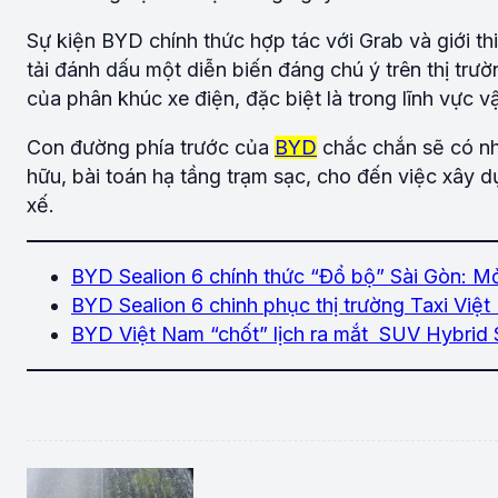
Sự kiện BYD chính thức hợp tác với Grab và giới th
tải đánh dấu một diễn biến đáng chú ý trên thị trườ
của phân khúc xe điện, đặc biệt là trong lĩnh vực 
Con đường phía trước của
BYD
chắc chắn sẽ có nhi
hữu, bài toán hạ tầng trạm sạc, cho đến việc xây d
xế.
BYD Sealion 6 chính thức “Đổ bộ” Sài Gòn: Mở
BYD Sealion 6 chinh phục thị trường Taxi Vi
BYD Việt Nam “chốt” lịch ra mắt SUV Hybrid 