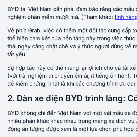
BYD tại Việt Nam cần phải đảm bảo rằng các mẫu x
nghiệm phần mềm mượt mà. (Tham khảo:
tính năn
Về phía Grab, việc có thêm một đối tác cung cấp x
thể hiện cam kết của nền tảng này trong việc thúc
thải ngày càng chặt chẽ và ý thức người dùng về m
tất yếu.
Sự hợp tác này có thể mang lại lợi ích cho cả tài x
(với trải nghiệm di chuyển êm ái, ít tiếng ồn hơn). 
để kiểm chứng, nhất là khi các chương trình ưu đãi
2. Dàn xe điện BYD trình làng: C
BYD không chỉ đến Việt Nam với một vài mẫu xe đ
nhiều phân khúc khác nhau trong mảng xe dịch v
động ấn tượng được xem là một lựa chọn phù hợp 