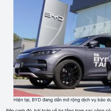
Hiện tại, BYD đang dần mở rộng dịch vụ bảo d
Bên cạnh đó, bài toán về hạ tầng trạm sạc công cộn