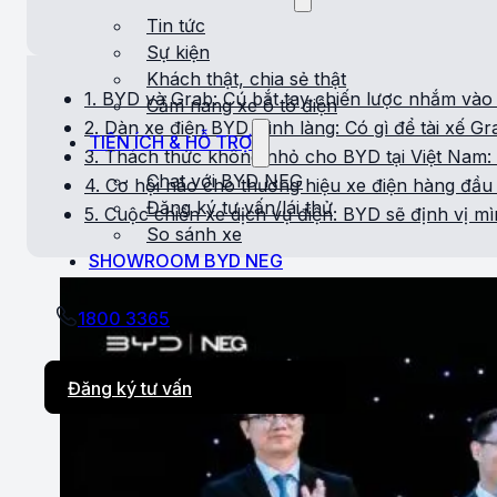
Tin tức
Sự kiện
Khách thật, chia sẻ thật
1. BYD và Grab: Cú bắt tay chiến lược nhắm vào
Cẩm nang xe ô tô điện
2. Dàn xe điện BYD trình làng: Có gì để tài xế G
TIỆN ÍCH & HỖ TRỢ
3. Thách thức không nhỏ cho BYD tại Việt Nam: 
Chat với BYD NEG
4. Cơ hội nào cho thương hiệu xe điện hàng đầu t
Đăng ký tư vấn/lái thử
5. Cuộc chiến xe dịch vụ điện: BYD sẽ định vị m
So sánh xe
SHOWROOM BYD NEG
1800 3365
Đăng ký tư vấn