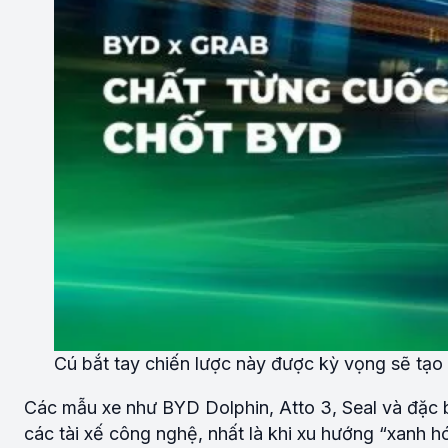
Cú bắt tay chiến lược này được kỳ vọng sẽ tạo
Các mẫu xe như BYD Dolphin, Atto 3, Seal và đặc
các tài xế công nghệ, nhất là khi xu hướng “xanh h