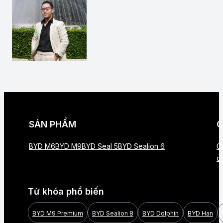
SẢN PHẨM
C
BYD M6
BYD M9
BYD Seal 5
BYD Sealion 6
C
c
Từ khóa phổ biến
BYD M9 Premium
BYD Sealion 8
BYD Dolphin
BYD Han