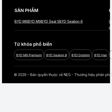
SẢN PHẨM
C
BYD M6
BYD M9
BYD Seal 5
BYD Sealion 6
C
c
Từ khóa phổ biến
BYD M9 Premium
BYD Sealion 8
BYD Dolphin
BYD Han
© 2026 – Bản quyền thuộc về NEG - Thương hiệu phân phố