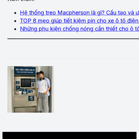
Hệ thống treo Macpherson là gì? Cấu tạo và
TOP 8 mẹo giúp tiết kiệm pin cho xe ô tô điện
Những phụ kiện chống nóng cần thiết cho ô t