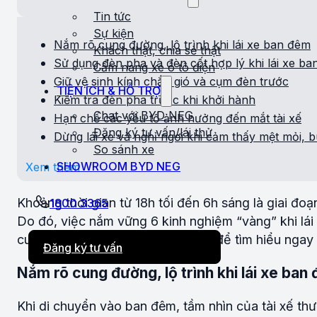
Tin tức
Sự kiện
Nắm rõ cung đường, lộ trình khi lái xe ban đêm
Khách thật, chia sẻ thật
Sử dụng đèn pha và đèn cốt hợp lý khi lái xe b
Cẩm nang xe ô tô điện
Giữ vệ sinh kính chắn gió và cụm đèn trước
TIỆN ÍCH & HỖ TRỢ
Kiểm tra đèn pha trước khi khởi hành
Chat với BYD NEG
Hạn chế các yếu tố ảnh hưởng đến mắt tài xế
Đăng ký tư vấn/lái thử
Dừng lái xe và nghỉ ngơi khi cảm thấy mệt mỏi, 
So sánh xe
SHOWROOM BYD NEG
Xem thêm
Khoảng thời gian từ 18h tối đến 6h sáng là giai đoạ
1800 3365
Do đó, việc nắm vững 6 kinh nghiệm “vàng” khi lái 
cung đường. Hãy cùng BYD NEG để tìm hiểu ngay 
Đăng ký tư vấn
Nắm rõ cung đường, lộ trình khi lái xe ban
Khi di chuyển vào ban đêm, tầm nhìn của tài xế thườ