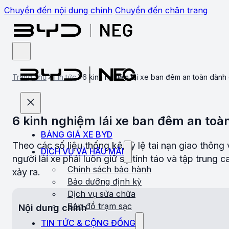
Chuyển đến nội dung chính
Chuyển đến chân trang
Trang chủ
Tin tức
6 kinh nghiệm lái xe ban đêm an toàn dành
6 kinh nghiệm lái xe ban đêm an toà
BẢNG GIÁ XE BYD
Theo các số liệu thống kê, tỷ lệ tai nạn giao thôn
DỊCH VỤ VÀ HẬU MÃI
người lái xe phải luôn giữ sự tỉnh táo và tập trung
Chính sách bảo hành
xảy ra.
Bảo dưỡng định kỳ
Dịch vụ sửa chữa
Bản đồ trạm sạc
Nội dung chính
TIN TỨC & CỘNG ĐỒNG