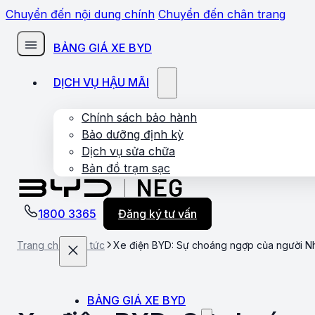
Chuyển đến nội dung chính
Chuyển đến chân trang
BẢNG GIÁ XE BYD
DỊCH VỤ HẬU MÃI
Chính sách bảo hành
Bảo dưỡng định kỳ
Dịch vụ sửa chữa
Bản đồ trạm sạc
1800 3365
Đăng ký tư vấn
Trang chủ
Tin tức
Xe điện BYD: Sự choáng ngợp của người Nhậ
BẢNG GIÁ XE BYD