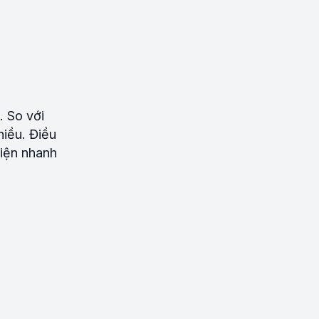
. So với
hiều. Điều
điện nhanh