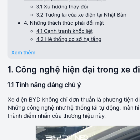
3.1 Xu hướng thay đổi
3.2 Tương lai của xe điện tại Nhật Bản
4. Những thách thức phải đối mặt
4.1 Cạnh tranh khốc liệt
4.2 Hệ thống cơ sở hạ tầng
Xem thêm
1. Công nghệ hiện đại trong xe 
1.1 Tính năng đáng chú ý
Xe điện BYD không chỉ đơn thuần là phương tiện di
Những công nghệ như hệ thống lái tự động, màn hình
thành điểm nhấn của thương hiệu này.