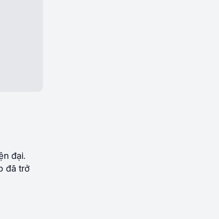
ện đại.
p đã trở