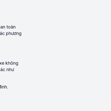
 an toàn
các phương
 xe không
iác như
đình.