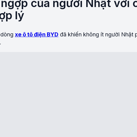
 ngợp của người Nhật với 
ợp lý
c dòng
xe ô tô điện BYD
đã khiến không ít người Nhật 
.