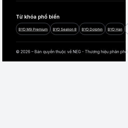
Từ khóa phổ biến
BYD M9 Premium
BYD Sealion 8
BYD Dolphin
BYD Han
© 2026 – Bản quyền thuộc về NEG - Thương hiệu phân phố