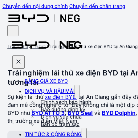
Chuyển đến nội dung chính
Chuyển đến chân trang
Trang chủ
Tin tức
Trải nghiệm lái thử xe điện BYD tại An Gian
Trải nghiệm lái thử xe điện BYD tại
tương lai
BẢNG GIÁ XE BYD
DỊCH VỤ VÀ HẬU MÃI
Sự kiện lái thử
xe điện BYD
tại An Giang gần đây đ
Chính sách bảo hành
đam mê công nghệ ô tô. Đây không chỉ là một dịp đ
Bảo dưỡng định kỳ
BYD như
BYD ATTO 3
,
BYD Seal
và
BYD Dolphin
Dịch vụ sửa chữa
thị trường xe điện Việt Nam.
Bản đồ trạm sạc
TIN TỨC & CỘNG ĐỒNG