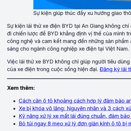
Sự kiện giúp thúc đẩy xu hướng giao thô
Sự kiện lái thử xe điện BYD tại An Giang không c
đi chiến lược để BYD khẳng định vị thế của mình t
công nghệ và cam kết mang đến những sản phẩm an 
sáng cho ngành công nghiệp xe điện tại Việt Nam.
Việc lái thử xe BYD không chỉ giúp người tiêu dùn
của xe điện trong cuộc sống hiện đại.
Đăng ký lái 
Xem thêm:
Cách căn ô tô khoảng cách hợp lý đảm bảo a
Xe bị khóa vô lăng: Nguyên nhân và 3 cách xử 
Kỹ năng xử lý xe mất lái đúng chuẩn, đảm bảo 
Bỏ túi ngay 8 mẹo xử lý đơn giản kính ô tô bị 