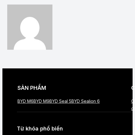
SẢN PHẨM
C
BYD M6
BYD M9
BYD Seal 5
BYD Sealion 6
C
c
Từ khóa phổ biến