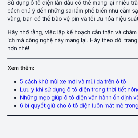
Sử dụng ô tô điện lần đầu có thể mang lại nhiều tr
cách chú ý đến những sai lầm phổ biến như cắm sạ
vàng, bạn có thể bảo vệ pin và tối ưu hóa hiệu suấ
Hãy nhớ rằng, việc lập kế hoạch cẩn thận và chăm 
ích mà công nghệ này mang lại. Hãy theo dõi tran
hơn nhé!
Xem thêm:
5 cách khử mùi xe mới và mùi da trên ô tô
Lưu ý khi sử dụng ô tô điện trong thời tiết nón
Những mẹo giúp ô tô điện vận hành ổn định v
6 bí quyết giữ cho ô tô điện luôn mát mẻ trong