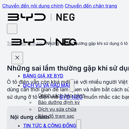
Chuyển đến nội dung chính
Chuyển đến chân trang
Trang chủ
Tin tức
Những sai lầm thường gặp khi sử dụng ô tô 
Những sai lầm thường gặp khi sử dụn
BẢNG GIÁ XE BYD
Ô tô điện vẫn còn khá mới mẻ với nhiều người Việt
DỊCH VỤ VÀ HẬU MÃI
dùng cần thời gian để làm quen và nắm bắt cách sử
Chính sách bảo hành
sử dụng ô tô điện mà
BYD NEG
muốn nhắc các bạ
Bảo dưỡng định kỳ
Dịch vụ sửa chữa
Bản đồ trạm sạc
Nội dung chính
TIN TỨC & CỘNG ĐỒNG