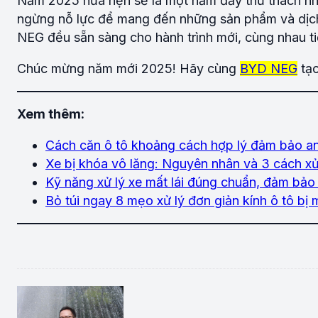
Năm 2025 hứa hẹn sẽ là một năm đầy thử thách nh
ngừng nỗ lực để mang đến những sản phẩm và dịch 
NEG đều sẵn sàng cho hành trình mới, cùng nhau ti
Chúc mừng năm mới 2025! Hãy cùng
BYD NEG
tạo
Xem thêm:
Cách căn ô tô khoảng cách hợp lý đảm bảo a
Xe bị khóa vô lăng: Nguyên nhân và 3 cách xử 
Kỹ năng xử lý xe mất lái đúng chuẩn, đảm bảo 
Bỏ túi ngay 8 mẹo xử lý đơn giản kính ô tô bị 