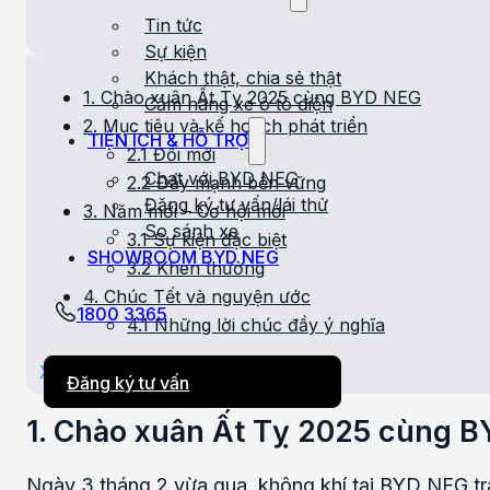
Tin tức
Sự kiện
Khách thật, chia sẻ thật
1. Chào xuân Ất Tỵ 2025 cùng BYD NEG
Cẩm nang xe ô tô điện
2. Mục tiêu và kế hoạch phát triển
TIỆN ÍCH & HỖ TRỢ
2.1 Đổi mới
Chat với BYD NEG
2.2 Đẩy mạnh bền vững
Đăng ký tư vấn/lái thử
3. Năm mới – Cơ hội mới
So sánh xe
3.1 Sự kiện đặc biệt
SHOWROOM BYD NEG
3.2 Khen thưởng
4. Chúc Tết và nguyện ước
1800 3365
4.1 Những lời chúc đầy ý nghĩa
Xem thêm
Đăng ký tư vấn
1. Chào xuân Ất Tỵ 2025 cùng 
Ngày 3 tháng 2 vừa qua, không khí tại BYD NEG tr