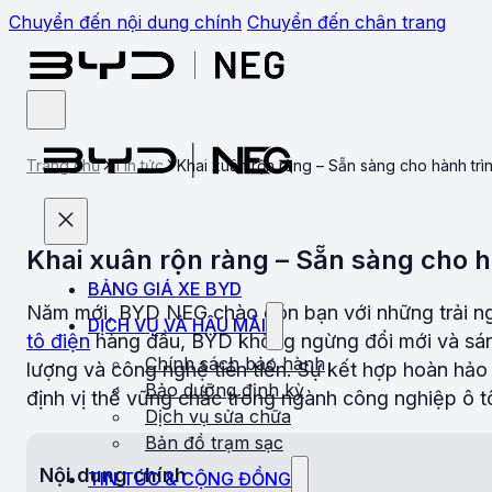
Chuyển đến nội dung chính
Chuyển đến chân trang
Trang chủ
Tin tức
Khai xuân rộn ràng – Sẵn sàng cho hành tr
Khai xuân rộn ràng – Sẵn sàng cho 
BẢNG GIÁ XE BYD
Năm mới, BYD NEG chào đón bạn với những trải ngh
DỊCH VỤ VÀ HẬU MÃI
tô điện
hàng đầu, BYD không ngừng đổi mới và sán
Chính sách bảo hành
lượng và công nghệ tiên tiến. Sự kết hợp hoàn hảo 
Bảo dưỡng định kỳ
định vị thế vững chắc trong ngành công nghiệp ô t
Dịch vụ sửa chữa
Bản đồ trạm sạc
Nội dung chính
TIN TỨC & CỘNG ĐỒNG