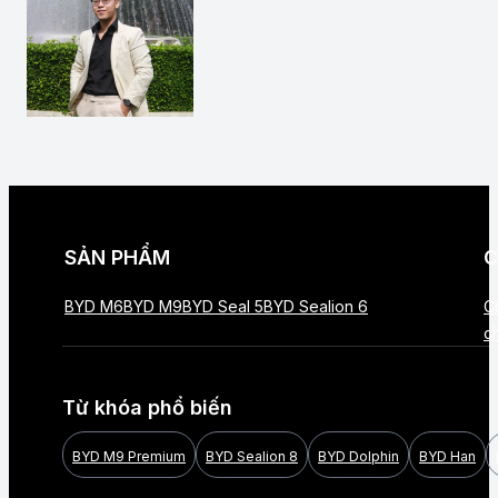
SẢN PHẨM
C
BYD M6
BYD M9
BYD Seal 5
BYD Sealion 6
C
c
Từ khóa phổ biến
BYD M9 Premium
BYD Sealion 8
BYD Dolphin
BYD Han