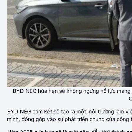
BYD NEG hứa hẹn sẽ không ngừng nổ lực mang đế
Q
BYD NEG cam kết sẽ tạo ra một môi trường làm việc
mình, đóng góp vào sự phát triển chung của công t