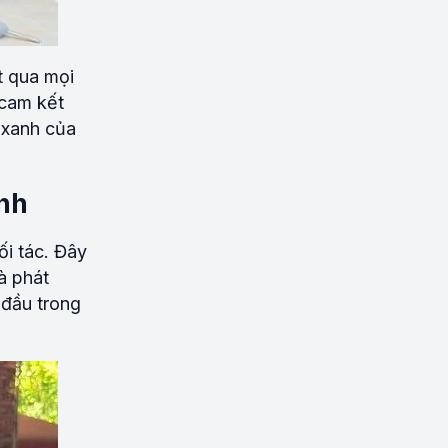
t qua mọi
 cam kết
 xanh của
nh
i tác. Đây
à phát
 đầu trong