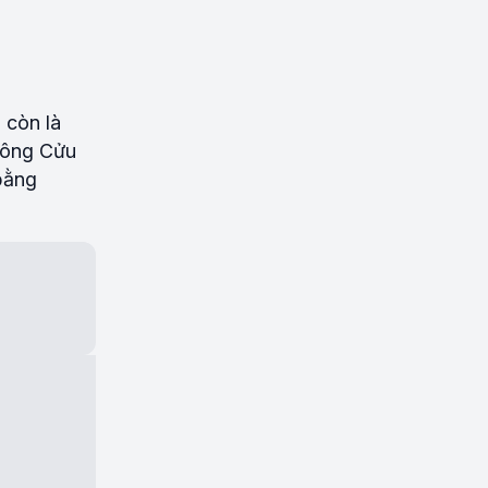
 còn là
 sông Cửu
bằng