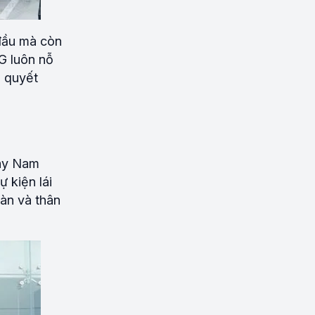
đầu mà còn
G luôn nỗ
a quyết
Tây Nam
 kiện lái
àn và thân