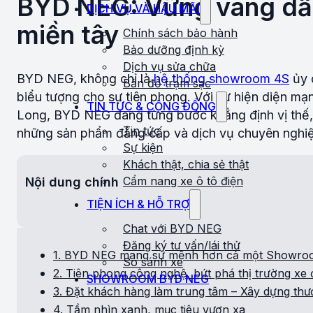
BYD NEG: Vững vàng dẫn 
DỊCH VỤ VÀ HẬU MÃI
miền tây
Chính sách bảo hành
Bảo dưỡng định kỳ
Dịch vụ sửa chữa
BYD NEG, không chỉ là
hệ thống showroom 4S
ủy 
Bản đồ trạm sạc
biểu tượng cho sự tiên phong. Với sự hiện diện mạ
TIN TỨC & CỘNG ĐỒNG
Long, BYD NEG đang từng bước khẳng định vị thế,
Tin tức
những sản phẩm đẳng cấp và dịch vụ chuyên nghi
Sự kiện
Khách thật, chia sẻ thật
Cẩm nang xe ô tô điện
Nội dung chính
TIỆN ÍCH & HỖ TRỢ
Chat với BYD NEG
Đăng ký tư vấn/lái thử
1. BYD NEG mang sứ mệnh hơn cả một Showro
So sánh xe
2. Tiên phong công nghệ, bứt phá thị trường xe 
SHOWROOM BYD NEG
3. Đặt khách hàng làm trung tâm – Xây dựng th
4. Tầm nhìn xanh, mục tiêu vươn xa